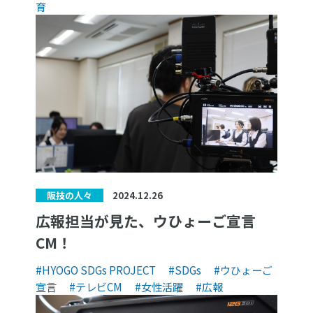
育
2024.12.26
阪技の人々
広報担当が見た、ウひょーご宣言
CM！
#HYOGO SDGs PROJECT
#SDGs
#ウひょーご
宣言
#テレビCM
#女性活躍
#広報