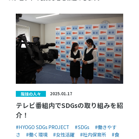
2025.01.17
阪技の人々
テレビ番組内でSDGsの取り組みを紹
介！
#HYOGO SDGs PROJECT
#SDGs
#働きやす
さ
#働く環境
#女性活躍
#社内保育所
#食