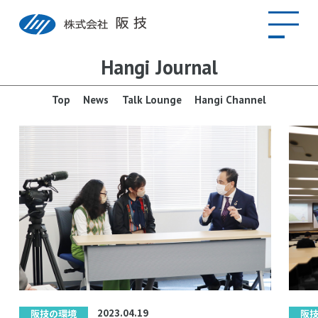
Hangi Journal
Top
News
Talk Lounge
Hangi Channel
2023.04.19
阪技の環境
阪