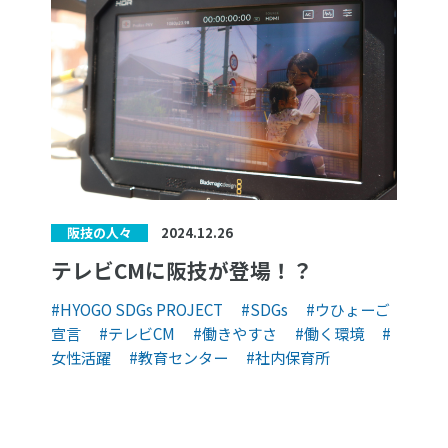
2024.12.26
阪技の人々
テレビCMに阪技が登場！？
#HYOGO SDGs PROJECT
#SDGs
#ウひょーご
宣言
#テレビCM
#働きやすさ
#働く環境
#
女性活躍
#教育センター
#社内保育所