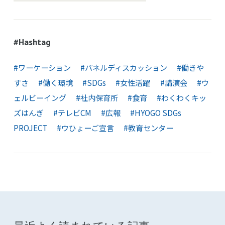
#Hashtag
#ワーケーション
#パネルディスカッション
#働きや
すさ
#働く環境
#SDGs
#女性活躍
#講演会
#ウ
ェルビーイング
#社内保育所
#食育
#わくわくキッ
ズはんぎ
#テレビCM
#広報
#HYOGO SDGs
PROJECT
#ウひょーご宣言
#教育センター